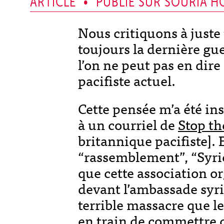
ARTICLE • PUBLIÉ SUR SOURIA H
Nous critiquons à juste 
toujours la dernière gu
l’on ne peut pas en di
pacifiste actuel.
Cette pensée m’a été in
à un courriel de
Stop th
britannique pacifiste].
“rassemblement”, “Syrie
que cette association o
devant l’ambassade syri
terrible massacre que l
en train de commettre 