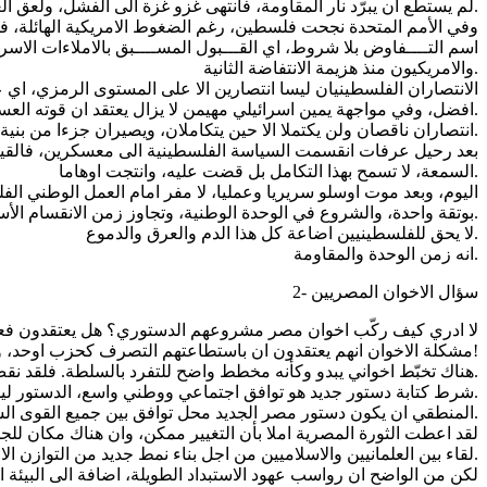
لم يستطع ان يبرّد نار المقاومة، فانتهى غزو غزة الى الفشل، ولعق الغزاة فشلهم، واضطروا الى التراجع، بعد ارتكابهم ما تيسر من جرائم.
وفي الأمم المتحدة نجحت فلسطين، رغم الضغوط الامريكية الهائلة، في 
اسم التــــفاوض بلا شروط، اي القـــبول المســــبق بالاملاءات الاسر
والامريكيون منذ هزيمة الانتفاضة الثانية.
الانتصاران الفلسطينيان ليسا انتصارين الا على المستوى الرمزي، ا
افضل، وفي مواجهة يمين اسرائيلي مهيمن لا يزال يعتقد ان قوته العسكرية تسمح له بالعربدة الاستيطانية الى ما لا نهاية.
انتصاران ناقصان ولن يكتملا الا حين يتكاملان، ويصيران جزءا من بنية سياسية واحدة، ومن مشروع نضالي موحد يمتلك استراتيجيته وقدرته على دمج المقاومة السياسية بالمقاومتين الشعبية والمسلحة.
بعد رحيل عرفات انقسمت السياسة الفلسطينية الى معسكرين، فالقيادة
السمعة، لا تسمح بهذا التكامل بل قضت عليه، وانتجت اوهاما.
اليوم، وبعد موت اوسلو سريريا وعمليا، لا مفر امام العمل الوطني ال
بوتقة واحدة، والشروع في الوحدة الوطنية، وتجاوز زمن الانقسام الأسود.
لا يحق للفلسطينيين اضاعة كل هذا الدم والعرق والدموع.
انه زمن الوحدة والمقاومة.
2- سؤال الاخوان المصريين
لا ادري كيف ركّب اخوان مصر مشروعهم الدستوري؟ هل يعتقدون فعلا انهم يستطيعون الاستيلاء على ثورة 25 يناير عبر اعلا
مشكلة الاخوان انهم يعتقدون ان باستطاعتهم التصرف كحزب اوحد، وان فوز مرسي بالرئاسة بفارق ضيل يعطــــيه تفويضا مطلقا، وان استبدال الديكتاتورية العسكرية بديكتاتورية اخوانية ممكن!
هناك تخبّط اخواني يبدو وكأنه مخطط واضح للتفرد بالسلطة. فلقد نقض الاخوان جميع وعودهم، وبدل ان يتصرفوا كاحدى قوى الثورة يتصرفون اليوم وكأنهم القوة الوحيدة.
شرط كتابة دستور جديد هو توافق اجتماعي ووطني واسع، الدستور ليس مكان حسم الصراعات الفكرية والايديولوجية، انه ارضية مشتركة تنظم هذه الصراعات، وتبني قنوات حلها بطرق ديموقراطية وسلمية.
المنطقي ان يكون دستور مصر الجديد محل توافق بين جميع القوى السياسية التي اسقطت الاستبداد، وهو اطار بناء اشكالية تداول السلطة، ومرجع لفكرة المواطنين التي يجب ان تحل مكان فكرة الرعايا.
لقد اعطت الثورة المصرية املا بأن التغيير ممكن، وان هناك مكان للج
لقاء بين العلمانيين والاسلاميين من اجل بناء نمط جديد من التوازن الاجتماعي لا يقوم على القهر.
لكن من الواضح ان رواسب عهود الاستبداد الطويلة، اضافة الى البيئة 