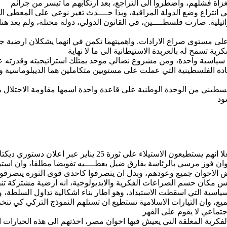
انتزاع وضع الدولة المراقبة، وبذا حــــدث تغير نوعي على المعطى الس
ائيلية. صارت فلسطــــين، في القانون الدولي، دولة محتلة، ولم يعد هنا
ي على مستوى صراع الارادات. واهميتهما تكمن في انهما يشكلان ارضي
 الفلسطينية التي عملت على مستويين متكاملين هما الديبلوماسية وا
فلسطيني من الوحدة الوطنية على قاعدة واحدة اسمها مقاومة الاحتلال ب
ن دستوري ديكتاتوري، واستفتاء على دستور صاغه الاسلاميون وحدهم؟
ميع، وان التيارات الاسلامية تستطيع ان تستلهم النموذج التركي كي تن
الفكرية المغلقة التي يعيش فيها اخوان مصر، اخذتهم الى هذه الخيارا