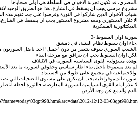
المصري، قد تكون تجربة الاخوان في السلطة هي اولى ضحاياها.
مشروع مرسي يجب ان يسقط في الشارع، هذا هو الطريق الوحيد لانقاذ ال
شباب الاخوان الذين شاركوا في الثورة وفرضوا على جماعتهم هذه المشاركة، ثالثا.
الاعلان الدستوري ومعه مشروع الدستور يجب ان يسقطا في الشارع، ام
الديكتاتورية العسكرية.
3- سورية اوان السقوط
جاء اوان سقوط نظام القتلة، في دمشق.
الشعب السوري سوف ينتصر من دون ‘جميل’ احد. ناضل السوريون وحدهم، وسينتصرون بقواهم الذاتية، وسيثبتون ان شعبا يمتلك الارادة يستطيع ان يتحدى ويثور ويصمد في وجه اكثر آلات القمع وحشية.
لكن اوان السقوط يجب ان يترافق مع مرحلة البناء.
وهذه مسؤولية القوى السياسية السورية في الائتلاف.
لم يعد مسموحا تأجيل بناء اطار سياسي وحقوقي لسورية ما بعد الأسد،
والاجتماعية في مجتمع عانى طويلا من الاستبداد.
سورية الديموقراطية يجب ان تكون على مستوى التضحيات التي تصنعها. وهذا يحتم على القوى الثورية والمثقفين صوغ شرعة سياسية اخلاقية تكون مرجعا لمرحلة تأسيس نظام سياسي ديموقراطي جديد.
لا عذر امام القوى السياسية السورية المعارضة، فالثورة لحظة انتص
الدم والدمع عن وجه الأرض.
asp?fname=today\03qpt998.htm&arc=data\2012\12\12-03\03qpt998.htm