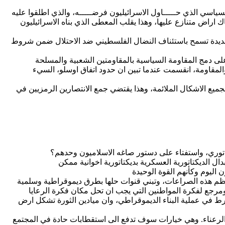
ياسي الذي حـــــاول الاسرائيليون فرضـــــه، والذي اطلقوا عليه
ك اراض متنازع عليها، وهذا يقلب المعطى الذي بناه الاسرائيليون
ة جديدة تسمح باستئناف النضال الفلسطيني ضد الاحتلال ضمن شروط
لمقاومة، انقسمت عندما تبين ان حدود اتفاق اوسلو، السيء
جميع الاشكال الملائمة، وهذا يقتضي جمع الانتصارين الرمزيين في
خرط في عملية البناء الديموقراطي، وان ميادين الثورة تشكل ارض
ت الرعناء. وهي خيارات سوف تدفع الى استقطابات حادة في المجتمع