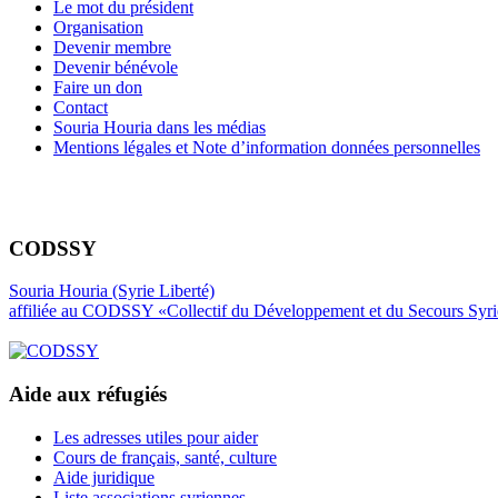
Le mot du président
Organisation
Devenir membre
Devenir bénévole
Faire un don
Contact
Souria Houria dans les médias
Mentions légales et Note d’information données personnelles
CODSSY
Souria Houria (Syrie Liberté)
affiliée au CODSSY «Collectif du Développement et du Secours Syr
Aide aux réfugiés
Les adresses utiles pour aider
Cours de français, santé, culture
Aide juridique
Liste associations syriennes