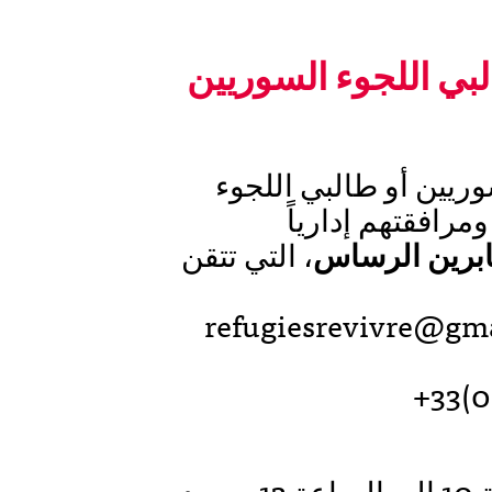
البي اللجوء السوريين
وريين أو طالبي اللجوء
رافقتهم إدارياً
رين الرساس
، التي تتقن
refugiesrevivre@gmail.com المراسلة
كل ثلاثاء و أريعاء صباحاً من الساعة 10 إلى الساعة 13 ـ وبعد