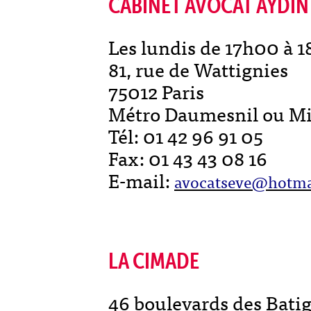
CABINET AVOCAT AYDIN 
Les lundis de 17h00 à 1
81, rue de Wattignies
75012 Paris
Métro Daumesnil ou Mi
Tél: 01 42 96 91 05
Fax: 01 43 43 08 16
E-mail:
avocatseve@hotmai
LA CIMADE
46 boulevards des Batig