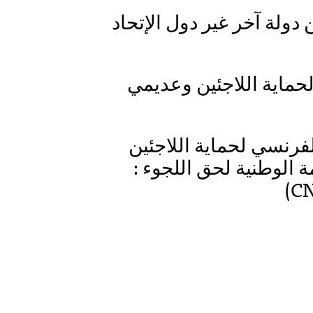
3. إجراء دبلن III Dublin (ر غير دول الإتحاد
4. ية اللاجئين وعديمي
5. سي لحماية اللاجئين
وعديمي الجنسية (Ofpra) : ة لحق اللجوء