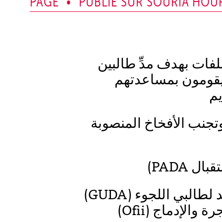
PAGE • PUBLIÉ SUR SOURIA HOUR
فات بهدف مدِّ طالبين
يقومون بمساعدتهم
يم
تجنب الأفخاخ المنصوبة
2. الخطوات الأولى بالشباك الموحّد لطالبي اللجوء (GUDA)
: جرة والإدماج