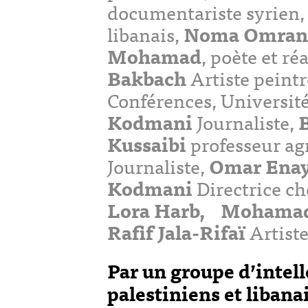
documentariste syrien
libanais,
Noma Omran
Mohamad
, poète et ré
Bakbach
Artiste pein
Conférences, Universit
Kodmani
Journaliste,
B
Kussaibi
professeur ag
Journaliste,
Omar Ena
Kodmani
Directrice ch
Lora Harb,
Mohamad
Rafif Jala-Rifaï
Artist
Par un groupe d’intell
palestiniens et libana