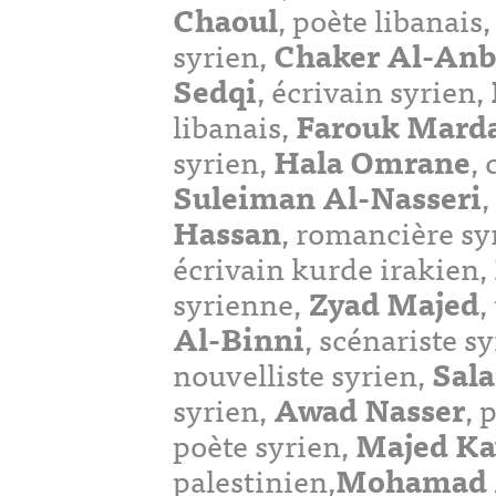
Chaoul
, poète libanais
syrien,
Chaker Al-Anb
Sedqi
, écrivain syrien,
libanais,
Farouk Mard
syrien,
Hala Omrane
,
Suleiman Al-Nasseri
,
Hassan
, romancière sy
écrivain kurde irakien,
syrienne,
Zyad Majed
,
Al-Binni
, scénariste s
nouvelliste syrien,
Sal
syrien,
Awad Nasser
, 
poète syrien,
Majed Ka
palestinien,
Mohamad A