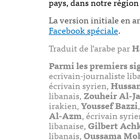
pays, dans notre région
La version initiale en a
Facebook spéciale
.
Traduit de l’arabe par
H
Parmi les premiers si
ecrivain-journaliste lib
écrivain syrien,
Hussam
libanais,
Zouheir Al-Ja
irakien,
Youssef Bazzi
Al-Azm
, écrivain syri
libanaise,
Gilbert Ach
libanais,
Oussama Mo