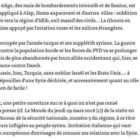
 siège, des mois de bombardements intensifs et de famine, est
 appliqué à Alep, Homs auparavant et d’autres villes : reddition
 vers la région d’Idlib, exil massif des civils… La Ghouta en
ime appuyé par l’aviation russe et les milices étrangères.
occupée par l’armée turque et ses supplétifs syriens. La guerre
ontre la population kurde et les forces du PYD va se prolonger
is de plus abandonnés par leurs alliés occidentaux qui, hier, se
mmune contre Daech.
sie, Iran, Turquie, sans oublier Israël et les Etats-Unis…- à
épouilles d’une Syrie déchirée, et accessoirement quant au rôle
en de facile !
, une petite ouverture sur ce à quoi on n’est pas censé
la presse (cf. Le Monde du jeudi 29 mars 2018 (1)) de la visite en
Bureau de la sécurité nationale, numéro 3 du régime, à ce titre
urs infligées au peuple syrien. Invitation italienne qui vaut
 européenne d’envisager de renouer ses relations avec la Syrie.