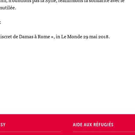
ir, n’oublions pas la Syrie, réaffirmons la solidarité avec le
mutilée.
x
 discret de Damas à Rome », in Le Monde 29 mai 2018.
SSY
AIDE AUX RÉFUGIÉS