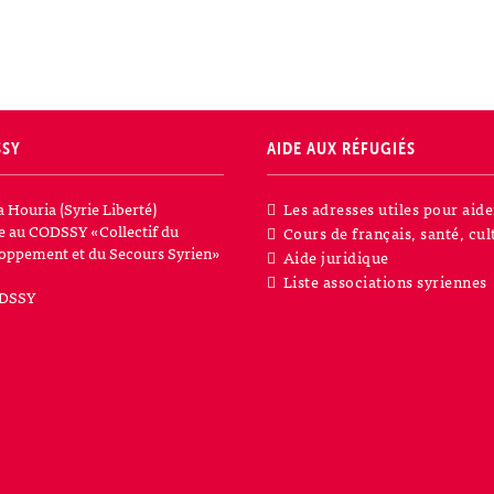
SSY
AIDE AUX RÉFUGIÉS
a Houria (Syrie Liberté)
Les adresses utiles pour aide
iée au CODSSY «Collectif du
Cours de français, santé, cul
oppement et du Secours Syrien»
Aide juridique
Liste associations syriennes