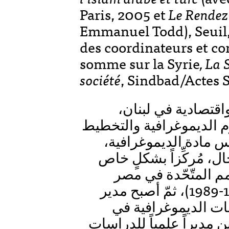
Paris, 2005 et
Le Rendez-
Emmanuel Todd), Seuil, P
des coordinateurs et c
somme sur la Syrie
, La 
société
, Sindbad/Actes 
اقتصادية في لبنان
 الديموغرافية والتخطيط
ّس مادة الديموغرافية
ل، مُركِّزاً بشكلٍ خاص
أمم المتّحّدة في مصر
والكامرون وهاييتي والمغرب (1984-1989)، ثمّ أصبح مدير
ات الديموغرافية في
 مديراً علمياً للدراسات