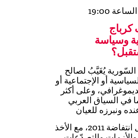
كرباج
ية وسياسة
ستقبل؟
ّورية يُغَيَّبُ لصالح
سياسية أو الإجتماعية أو
لديموغرافي، وعلى أكثر
ما في السياق العربي
نده ونبرزه للعيان
ولكن ما هي تجليّات هذا التطوّر قبل انتفاضة 2011، مع الأخذ
 والأزمات والتصدّعات