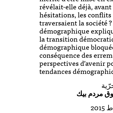
révélait-elle déjà, avan
hésitations, les conflits
traversaient la société ?
démographique expliquen
la transition démocrati
démographique bloquée 
conséquence des erreme
perspectives d’avenir po
tendances démographiq
رّية
وق مردم بيك