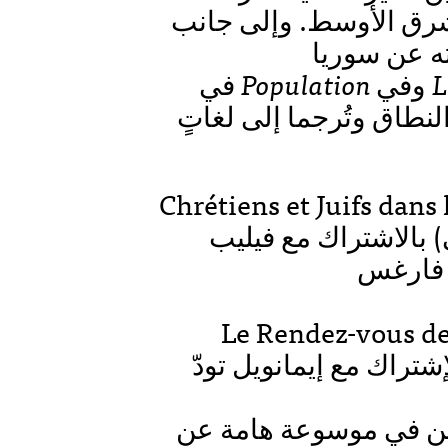
شرق الأوسط. وإلى جانب
ته عن سوريا
في
Population
وفي
L
لنطاق وتُرجما إلى لغاتٍ
Chrétiens et Juifs dans l’isl
) بالاشتراك مع فيليب
Le Rendez-vous des civilis
بالإشتراك مع إيمانويل تودّ (Emanuel Todd) Seuil
كين في موسوعة هامة عن