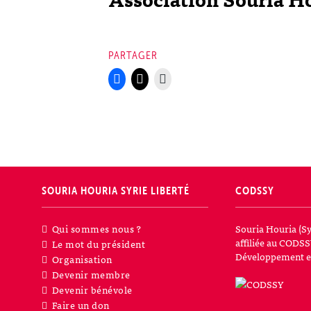
PARTAGER
SOURIA HOURIA
SYRIE LIBERTÉ
CODSSY
Qui sommes nous ?
Souria Houria (Sy
affiliée au CODSS
Le mot du président
Développement et
Organisation
Devenir membre
Devenir bénévole
Faire un don