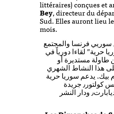
littéraires) conçues et
Bey
, directeur du dép
Sud. Elles auront lieu 
mois.
ين سوريي فرنسا والمجتمع
 حرية” لقاءا دورياً في
ن طاولة مستديرة أو
ى هذا النشاط الشهري
 بيك. يدعم سوريا حرية
بهذا النشاط مشكورين : راديو فرانس كولتور٫ جريدة
ليبيراسيون٫ الموقع الاليكتروني ميديابارت٫ ودار النشر