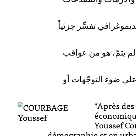
موغرافي تفسِّر جزئياً
لم يتمّ، هو من عواقب
لى ضوء التوجّهات أو
*Après des
économique
Youssef Cou
démographie et en urba