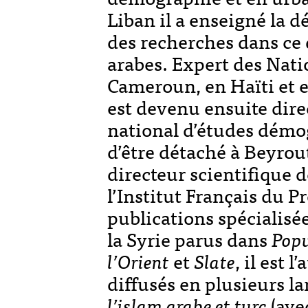
Liban il a enseigné la d
des recherches dans ce
arabes. Expert des Nati
Cameroun, en Haïti et e
est devenu ensuite direc
national d’études démo
d’être détaché à Beyr
directeur scientifique
l’Institut Français du P
publications spécialisé
la Syrie parus dans
Popu
l’Orient
et
Slate
, il est 
diffusés en plusieurs l
l’islam arabe et
turc
(ave