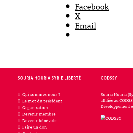
Facebook
X
Email
SOURIA HOURIA
SYRIE LIBERTÉ
CODSSY
Qui sommes nous ?
Souria Houria (Sy
affiliée au CODSS
Le mot du président
Développement et
Organisation
Devenir membre
Devenir bénévole
Faire un don