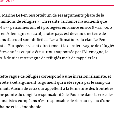
MAY 2017
e, Marine Le Pen ressortait un de ses arguments phare de la
millions de réfugiés ». En réalité, la France n’a accueilli que
36 233 personnes ont été protégées en France en 2016
–
445 000
n en Allemagne en 2016
), notre pays est devenu une terre de
ns d’accueil sont difficiles. Les affirmations du clan Le Pen
stes Européens visent directement la dernière vague de réfugié
ères années et qui a été surtout supportée par l’Allemagne, la
as là de nier cette vague de réfugiés mais de rappeler les
ette vague de réfugiés correspond à une invasion islamiste, et
rrête à cet argument, argument qui a été repris par le camp du
onnait. Aucun de ceux qui appellent à la fermeture des frontières
ne pointe du doigt la responsabilité de Poutine dans la crise des
tionalistes européens n’est responsable de rien aux yeux d’une
 haine et la xénophobie.