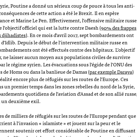
yrie, Poutine a donné un sérieux coup de pouce à tous les anti-
nséquences de cette action a été le Brexit. Il en espère
nce et Marine Le Pen. Effectivement, l’offensive militaire russe
l’objectif officiel qui est la lutte contre Daesh (
90% des frappes
s djihadistes
). En ce mois d’avril 2017, sept bombardements ont
 d’Idlib. Depuis le début de l’intervention militaire russe en
ombardements ont été effectués contre des hôpitaux. L’objectif
ir, ne laisser aucun moyen aux populations civiles de survivre
ar le régime syrien. Les évacuations sous l’égide de l’ONU des
es de Homs ou dans la banlieue de Damas
(par exemple Daraya)
réalité encore plus de réfugiés sur les routes de l’Europe. Ces
s un premier temps dans les zones rebelles du nord de la Syrie,
ardements quotidiens de l’aviation d’Assad et de son allié russe
à un deuxième exil.
es de milliers de réfugiés sur les routes de l’Europe pendant que
ient à l’invasion « islamiste » et jouent sur la peur et le
ennent soutenir cet effort considérable de Poutine en diffusant