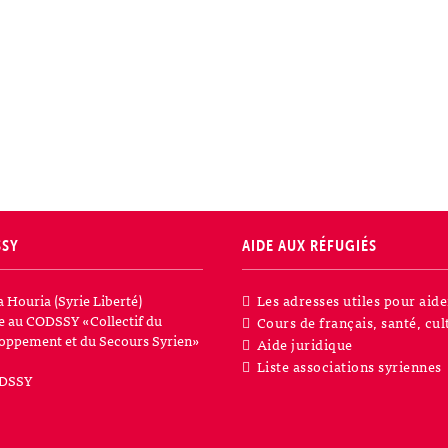
SSY
AIDE AUX RÉFUGIÉS
a Houria (Syrie Liberté)
Les adresses utiles pour aide
iée au CODSSY «Collectif du
Cours de français, santé, cul
oppement et du Secours Syrien»
Aide juridique
Liste associations syriennes