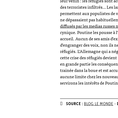
leur venin : les réfugiés sont a
des terroristes infiltrés… Les
permettent aux populistes de v
ne dépassaient pas habituelle
diffusés par les medias russes
cynique. Poutine les pousse à l
accueil. Aucun de ses amis d’e
d’engranger des voix, non ils n
réfugiés. L’Allemagne qui a négo
cette crise des réfugiés devient
en grande partie les conséquenc
trainée dans la boue et est accu
aucune limite chez les nouveaux
servirons les intérêts de Poutin
SOURCE :
BLOG LE MONDE
-