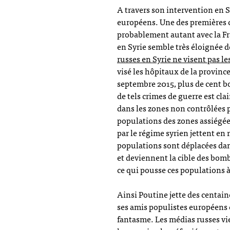
A travers son intervention en S
européens. Une des premières co
probablement autant avec la Fra
en Syrie semble très éloignée de 
russes en Syrie ne visent pas le
visé les hôpitaux de la province
septembre 2015, plus de cent b
de tels crimes de guerre est cla
dans les zones non contrôlées p
populations des zones assiégé
par le régime syrien jettent en 
populations sont déplacées dan
et deviennent la cible des bomb
ce qui pousse ces populations 
Ainsi Poutine jette des centain
ses amis populistes européens cr
fantasme. Les médias russes vi