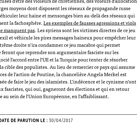
ccusés d’être des violeurs de chrétiennes, des voleurs d’allocation
 larges moyens dont disposent les réseaux de propagande russe
éhiculer leur haine et mensonges bien au-delà des réseaux qui
ment la fachosphère.
Les exemples de fausses agressions et viols
 ne manquent pas
. Les syriens sont les victimes directes de ce jeu
’exil et véhicule les pires messages haineux pour empêcher leur
xtrême droite n’ira condamner ce jeu macabre qui permet
e feront que reprendre son argumentaire fasciste sur les
cié l’accord entre l’UE et la Turquie pour tenter de résorber
 la cible des populistes. Au lieu de remercier ce pays qui assume
es de l’action de Poutine, la chancelière Angela Merkel est
sée de faire le jeu des islamistes. L’indécence et le cynisme n’ont
 fascistes, qui oui, gagneront des élections et qui en retour
e au sein de l’Union Européenne, en l’affaiblissant.
DATE DE PARUTION LE :
30/04/2017