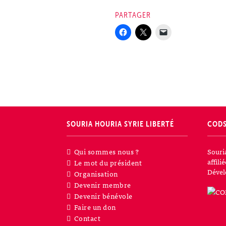
PARTAGER
SOURIA HOURIA
SYRIE LIBERTÉ
COD
Qui sommes nous ?
Souri
affil
Le mot du président
Dével
Organisation
Devenir membre
Devenir bénévole
Faire un don
Contact