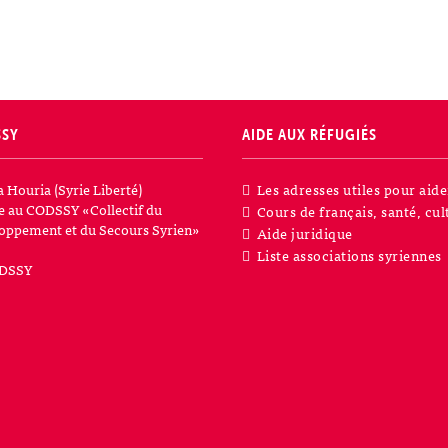
SSY
AIDE AUX RÉFUGIÉS
a Houria (Syrie Liberté)
Les adresses utiles pour aide
iée au CODSSY «Collectif du
Cours de français, santé, cul
oppement et du Secours Syrien»
Aide juridique
Liste associations syriennes