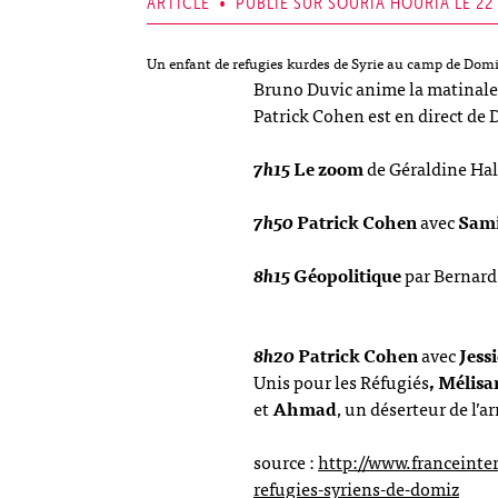
ARTICLE • PUBLIÉ SUR SOURIA HOURIA LE 22 
Un enfant de refugies kurdes de Syrie au camp de Dom
Bruno Duvic anime la matinale 
Patrick Cohen est en direct de
7h15
Le zoom
de Géraldine Hal
7h50
Patrick Cohen
avec
Sam
8h15
Géopolitique
par Bernard
8h20
Patrick Cohen
avec
Jess
Unis pour les Réfugiés
, Mélis
et
Ahmad
, un déserteur de l’
source :
http://www.franceinter
refugies-syriens-de-domiz