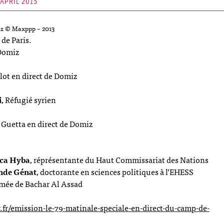
APRIL 2013
iz © Maxppp – 2013
de Paris.
 Domiz
lot en direct de Domiz
i
, Réfugié syrien
 Guetta en direct de Domiz
ica Hyba
, réprésentante du Haut Commissariat des Nations
ande Génat
, doctorante en sciences politiques à l’EHESS
armée de Bachar Al Assad
.fr/emission-le-79-matinale-speciale-en-direct-du-camp-de-