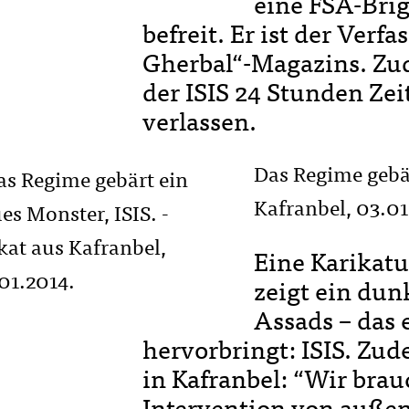
eine FSA-Br
befreit. Er ist der Verfa
Gherbal“-Magazins. Zu
der ISIS 24 Stunden Zei
verlassen.
Das Regime gebär
Kafranbel, 03.01
Eine Karikatu
zeigt ein dun
Assads – das 
hervorbringt: ISIS. Zud
in Kafranbel: “Wir brau
Intervention von außen