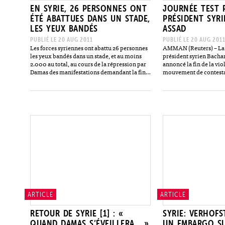
EN SYRIE, 26 PERSONNES ONT
JOURNÉE TEST 
ÉTÉ ABATTUES DANS UN STADE,
PRÉSIDENT SYR
LES YEUX BANDÉS
ASSAD
PUBLIÉ LE 20 AUG 2011
PUBLIÉ LE 20 AUG 201
Les forces syriennes ont abattu 26 personnes
AMMAN (Reuters) – La 
les yeux bandés dans un stade, et au moins
président syrien Bachar
2.000 au total, au cours de la répression par
annoncé la fin de la vi
Damas des manifestations demandant la fin
mouvement de contesta
du régime d’Assad, ont déclaré…
sera mise à l’épreuve ve
traditionnelles…
ARTICLE
ARTICLE
RETOUR DE SYRIE [1] : «
SYRIE: VERHOF
QUAND DAMAS S’ÉVEILLERA… »
UN EMBARGO SU