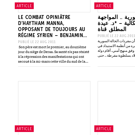
ARTICLE
ARTICLE
LE COMBAT OPINIÂTRE
الثورة السورية .. المواجهة
D’HAYTHAM MANNA,
الية – *د. عيدة
OPPOSANT DE TOUJOURS AU
المطلق قناة
RÉGIME SYRIEN – BENJAMIN
PUBLIÉ LE 22 AUG 201
أن مفردات الحالة السورية
BARTHE
PUBLIÉ LE 22 AUG 2011
ه من أنظمة الاستبداد في
Son père est mort le premier, au douzième
 وفق منهج أمني، أقام دولة
jour du siège de Deraa. Sa santé n’a pas résisté
لبلاد بسلطوية مفرطة .. حتى
à la répression des manifestations qui ont
تصدرت الدولة السورية…
secoué à la mi-mars cette ville du sud de la
Syrie, berceau…
ARTICLE
ARTICLE