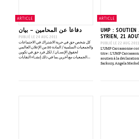
ARTICLE
ARTICLE
دفاعاً عن المحامين – بيان
UMP : SOUTIEN
SYRIEN, 21 AOU
PUBLIÉ LE 24 AUG 2011
كل شخص حق في حرية الاشتراك في الاجتماعات
PUBLIÉ LE 22 AUG 201
والجمعيات السلمية / المادة 20 من الإعلان العالمي
L’UMP Carcassonne co
لحقوق الإنسـان / لكل فرد حق في تكوين
titre : L’UMP Carcasson
الجمعيات مع آخرين بما في ذلك إنشـاء النقابات
soutien à la déclaratio
والإنضمام إليها من أجل…
Sarkozy, Angela Merke
dénonçant l’attitude ig
syriennes qui continuen
à…