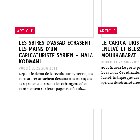
ARTICLE
ARTICLE
LES SBIRES D’ASSAD ÉCRASENT
LE CARICATURIS
LES MAINS D’UN
ENLEVÉ ET BLES
CARICATURISTE SYRIEN – HALA
MOUKHABARAT
KODMANI
PUBLIÉ LE 25 AUG 2011
25 août 2011 Le porte-p
PUBLIÉ LE 25 AUG 2011
Locaux de Coordinatio
Depuis le début de la révolution syrienne, ses
Idelbi, indique que des 
caricatures arrachent des sourires ironiques
syriens de sécurité circ
aux protestataires qui les échangent et les
camionnette ont enlevé
commentent sur leurs pages Facebook.
août à…
Enlevé à l’aube ce jeudi 25 août sur une place
centrale…