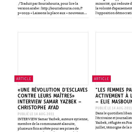
/ Traduit par Souriahouria, pour lire la
minorité, qui redoute 
version arabe : http://souriahouria.com/?
la volonté d’apaisement
p=2059 « Laissons la place aux « nouveaux
l’opposition démocrati
révolutionnaires »… et le dialogue
réussir, elle doit d’abo
commencera lorsque la balance penchera en
alaouites qu’ils peuve
faveur de la…
ARTICLE
ARTICLE
«UNE RÉVOLUTION D’ESCLAVES
“LES FEMMES PA
CONTRE LEURS MAÎTRES»
ACTIVEMENT À L
INTERVIEW SAMAR YAZBEK –
– ELIE MASBOU
CHRISTOPHE AYAD
PUBLIÉ LE 14 AUG 2011
Dans le quotidien liban
PUBLIÉ LE 14 AUG 2011
l’écrivaine et journali
INTERVIEW Samar Yazbek, auteure syrienne,
Yazbek, réfugiée en Fra
membre de la communauté alaouite,
juillet, témoigne de la 
plusieurs fois arrêtée pour ses prises de
régime de Bachar El-As