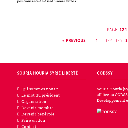
positions anti-Al-Assad : Samar Yazbek,
aussi le caractère mult
41 ans, est l’une des écrivains les plus
l’opposition.…
importantes de sa génération en Syrie.
Auteure…
124
PAGE
« PREVIOUS
1
1
…
122
123
SOURIA HOURIA
SYRIE LIBERTÉ
CODSSY
Qui sommes nous ?
Souria Houria (Sy
affiliée au CODSS
Le mot du président
Développement et
Organisation
Devenir membre
Devenir bénévole
Faire un don
Contact