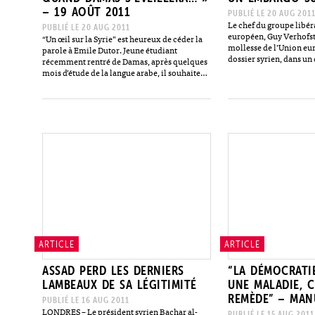
– 19 AOÛT 2011
PUBLIÉ LE 20 AUG 201
Le chef du groupe libé
PUBLIÉ LE 20 AUG 2011
européen, Guy Verhofst
“Un œil sur la Syrie” est heureux de céder la
mollesse de l’Union eu
parole à Emile Dutor. Jeune étudiant
dossier syrien, dans u
récemment rentré de Damas, après quelques
jeudi soir. Il appelle à
mois d’étude de la langue arabe, il souhaite
pétrole. “Aujourd’hui, 
contribuer par son témoignage à la…
ARTICLE
ARTICLE
ASSAD PERD LES DERNIERS
“LA DÉMOCRATIE
LAMBEAUX DE SA LÉGITIMITÉ
UNE MALADIE, C
REMÈDE” – MAN
PUBLIÉ LE 16 AUG 2011
LONDRES – Le président syrien Bachar al-
PUBLIÉ LE 15 AUG 2011