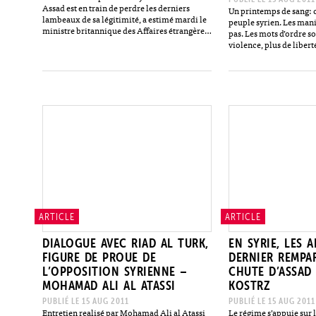
Assad est en train de perdre les derniers
Un printemps de sang: 
lambeaux de sa légitimité, a estimé mardi le
peuple syrien. Les mani
ministre britannique des Affaires étrangères
pas. Les mots d’ordre so
William Hague, après une escalade dans la
violence, plus de libert
répression de…
démocratie. Et surtout 
étrangère armée.…
ARTICLE
ARTICLE
DIALOGUE AVEC RIAD AL TURK,
EN SYRIE, LES A
FIGURE DE PROUE DE
DERNIER REMPA
L’OPPOSITION SYRIENNE –
CHUTE D’ASSAD
MOHAMAD ALI AL ATASSI
KOSTRZ
PUBLIÉ LE 15 AUG 2011
PUBLIÉ LE 15 AUG 2011
Entretien realisé par Mohamad Ali al Atassi
Le régime s’appuie sur l